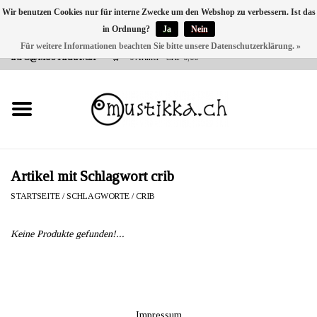
Wir benutzen Cookies nur für interne Zwecke um den Webshop zu verbessern. Ist das
in Ordnung?
Ja
Nein
DE
EN
FR
Für weitere Informationen beachten Sie bitte unsere Datenschutzerklärung. »
VERSANDKOSTEN 0 CHF INNERHALB CH | INT. VERSAND ÜBER
INFO@MUSTIKKA.CH
0 Artikel - CHF 0,00
NEU BEI UNS
SHOP - A PIECE OF
FINLAND FOR YOU
Marken
Artikel mit Schlagwort crib
STARTSEITE
/
SCHLAGWORTE
/
CRIB
Kontakt
Keine Produkte gefunden!...
Impressum