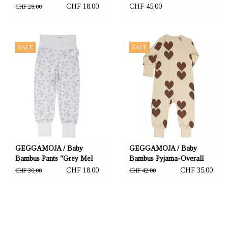
schwarz/weiss
CHF 18,00
CHF 45,00
CHF 28,00
SALE
SALE
GEGGAMOJA / Baby
GEGGAMOJA / Baby
Bambus Pants "Grey Mel
Bambus Pyjama-Overall
Oak"
"Brown Heart"
CHF 18,00
CHF 35,00
CHF 30,00
CHF 42,00