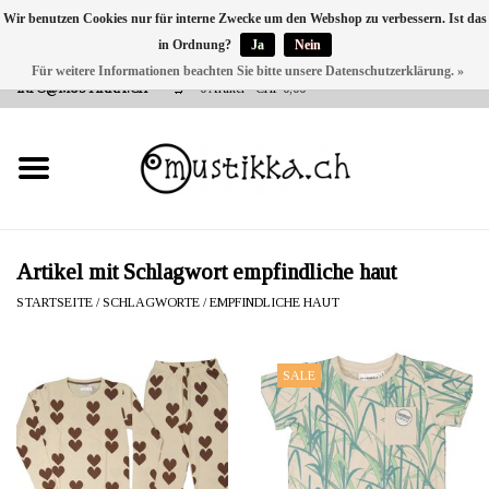
Wir benutzen Cookies nur für interne Zwecke um den Webshop zu verbessern. Ist das
in Ordnung?
Ja
Nein
DE
EN
FR
Für weitere Informationen beachten Sie bitte unsere Datenschutzerklärung. »
VERSANDKOSTEN 0 CHF INNERHALB CH | INT. VERSAND ÜBER
INFO@MUSTIKKA.CH
0 Artikel - CHF 0,00
NEU BEI UNS
SHOP - A PIECE OF
FINLAND FOR YOU
Marken
Artikel mit Schlagwort empfindliche haut
STARTSEITE
/
SCHLAGWORTE
/
EMPFINDLICHE HAUT
Kontakt
SALE