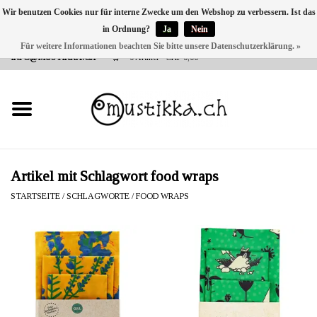
Wir benutzen Cookies nur für interne Zwecke um den Webshop zu verbessern. Ist das
in Ordnung?
Ja
Nein
DE
EN
FR
Für weitere Informationen beachten Sie bitte unsere Datenschutzerklärung. »
VERSANDKOSTEN 0 CHF INNERHALB CH | INT. VERSAND ÜBER
INFO@MUSTIKKA.CH
0 Artikel - CHF 0,00
NEU BEI UNS
SHOP - A PIECE OF
FINLAND FOR YOU
Marken
Artikel mit Schlagwort food wraps
STARTSEITE
/
SCHLAGWORTE
/
FOOD WRAPS
Kontakt