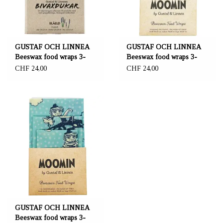
GUSTAF OCH LINNEA
GUSTAF OCH LINNEA
Beeswax food wraps 3-
Beeswax food wraps 3-
Pack "Blueweed"
Pack "Tending the Earth"
CHF 24,00
CHF 24,00
GUSTAF OCH LINNEA
Beeswax food wraps 3-