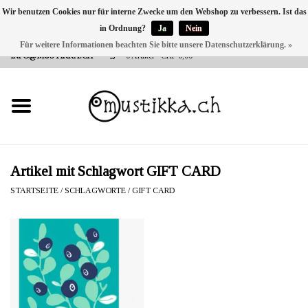
Wir benutzen Cookies nur für interne Zwecke um den Webshop zu verbessern. Ist das
in Ordnung?
Ja
Nein
DE
EN
FR
Für weitere Informationen beachten Sie bitte unsere Datenschutzerklärung. »
VERSANDKOSTEN 0 CHF INNERHALB CH | INT. VERSAND ÜBER
INFO@MUSTIKKA.CH
0 Artikel - CHF 0,00
NEU BEI UNS
SHOP - A PIECE OF
FINLAND FOR YOU
Marken
Artikel mit Schlagwort GIFT CARD
STARTSEITE
/
SCHLAGWORTE
/
GIFT CARD
Kontakt