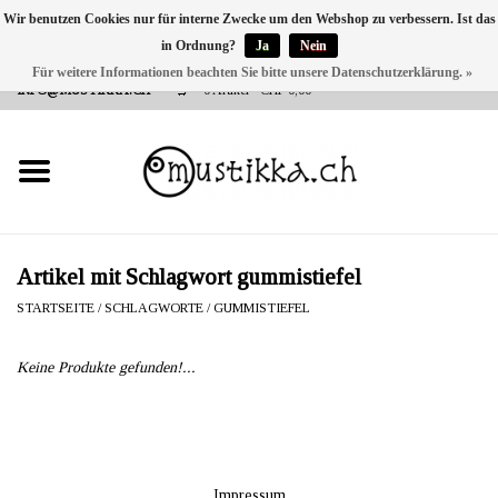
Wir benutzen Cookies nur für interne Zwecke um den Webshop zu verbessern. Ist das
in Ordnung?
Ja
Nein
DE
EN
FR
Für weitere Informationen beachten Sie bitte unsere Datenschutzerklärung. »
VERSANDKOSTEN 0 CHF INNERHALB CH | INT. VERSAND ÜBER
INFO@MUSTIKKA.CH
0 Artikel - CHF 0,00
NEU BEI UNS
SHOP - A PIECE OF
FINLAND FOR YOU
Marken
Artikel mit Schlagwort gummistiefel
STARTSEITE
/
SCHLAGWORTE
/
GUMMISTIEFEL
Kontakt
Keine Produkte gefunden!...
Impressum