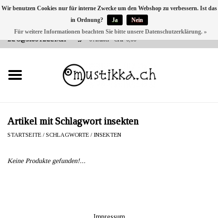
Wir benutzen Cookies nur für interne Zwecke um den Webshop zu verbessern. Ist das
in Ordnung?
Ja
Nein
DE
EN
FR
Für weitere Informationen beachten Sie bitte unsere Datenschutzerklärung. »
VERSANDKOSTEN 0 CHF INNERHALB CH | INT. VERSAND ÜBER
INFO@MUSTIKKA.CH
0 Artikel - CHF 0,00
NEU BEI UNS
SHOP - A PIECE OF
FINLAND FOR YOU
Marken
Artikel mit Schlagwort insekten
STARTSEITE
/
SCHLAGWORTE
/
INSEKTEN
Kontakt
Keine Produkte gefunden!...
Impressum