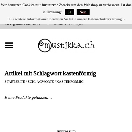
Wir benutzen Cookies nur für interne Zwecke um den Webshop zu verbessern. Ist das
in Ordnung?
Ja
Nein
DE
EN
FR
Für weitere Informationen beachten Sie bitte unsere Datenschutzerklärung. »
VERSANDKOSTEN 0 CHF INNERHALB CH | INT. VERSAND ÜBER
INFO@MUSTIKKA.CH
0 Artikel - CHF 0,00
NEU BEI UNS
SHOP - A PIECE OF
FINLAND FOR YOU
Marken
Artikel mit Schlagwort kastenförmig
STARTSEITE
/
SCHLAGWORTE
/
KASTENFÖRMIG
Kontakt
Keine Produkte gefunden!...
Impressum