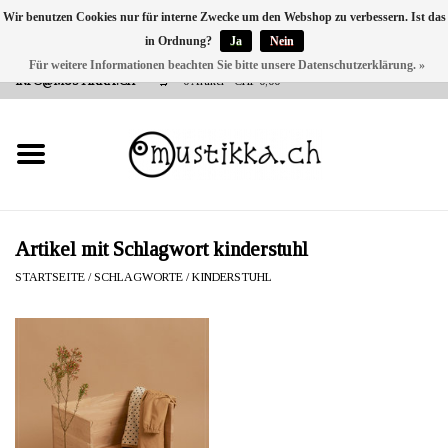
Wir benutzen Cookies nur für interne Zwecke um den Webshop zu verbessern. Ist das
in Ordnung?
Ja
Nein
DE
EN
FR
Für weitere Informationen beachten Sie bitte unsere Datenschutzerklärung. »
VERSANDKOSTEN 0 CHF INNERHALB CH | INT. VERSAND ÜBER
INFO@MUSTIKKA.CH
0 Artikel - CHF 0,00
NEU BEI UNS
SHOP - A PIECE OF
FINLAND FOR YOU
Marken
Artikel mit Schlagwort kinderstuhl
STARTSEITE
/
SCHLAGWORTE
/
KINDERSTUHL
Kontakt