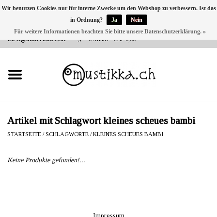
Wir benutzen Cookies nur für interne Zwecke um den Webshop zu verbessern. Ist das
in Ordnung?
Ja
Nein
DE
EN
FR
Für weitere Informationen beachten Sie bitte unsere Datenschutzerklärung. »
VERSANDKOSTEN 0 CHF INNERHALB CH | INT. VERSAND ÜBER
INFO@MUSTIKKA.CH
0 Artikel - CHF 0,00
NEU BEI UNS
SHOP - A PIECE OF
FINLAND FOR YOU
Marken
Artikel mit Schlagwort kleines scheues bambi
STARTSEITE
/
SCHLAGWORTE
/
KLEINES SCHEUES BAMBI
Kontakt
Keine Produkte gefunden!...
Impressum