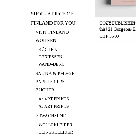
SHOP - A PIECE OF
FINLAND FOR YOU
COZY PUBLISHING
this! 21 Gorgeous 
VISIT FINLAND
Knit Patterns
CHF 36,00
WOHNEN
KÜCHE &
GENIESSEN
WAND-DEKO
SAUNA & PFLEGE
PAPETERIE &
BÜCHER
A4 ART PRINTS
A3 ART PRINTS
ERWACHSENE
WOLLEKLEIDER
LEINENKLEIDER