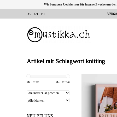
Wir benutzen Cookies nur für interne Zwecke um den
DE
EN
FR
VERSA
Artikel mit Schlagwort knitting
ANBIETER: mustikka.ch 
Frauenfeld, Sch
Min: CHF
0
Max: CHF
40
Author: Veronika Li
Kutovakika
Product Language: 
Dimensions: 22.5 x 
NEU BEI UNS