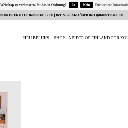
 Webshop zu verbessern. Ist das in Ordnung?
Ja
Nein
Für weitere Informati
NDKOSTEN 0 CHF INNERHALB CH | INT. VERSAND ÜBER
INFO@MUSTIKKA.CH
NEU BEI UNS
SHOP - A PIECE OF FINLAND FOR YO
Reeta Nagel,
weiz
ndberg,
English
17.5 cm