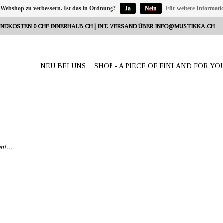
 Webshop zu verbessern. Ist das in Ordnung?
Ja
Nein
Für weitere Informati
NDKOSTEN 0 CHF INNERHALB CH | INT. VERSAND ÜBER
INFO@MUSTIKKA.CH
NEU BEI UNS
SHOP - A PIECE OF FINLAND FOR YO
n!...