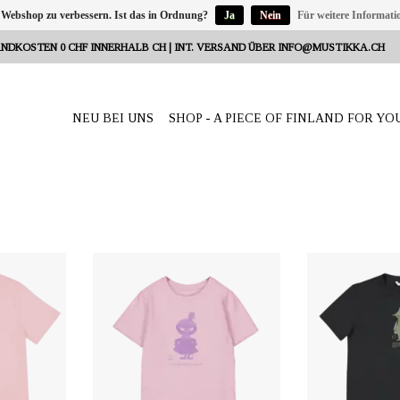
 Webshop zu verbessern. Ist das in Ordnung?
Ja
Nein
Für weitere Informati
NDKOSTEN 0 CHF INNERHALB CH | INT. VERSAND ÜBER
INFO@MUSTIKKA.CH
NEU BEI UNS
SHOP - A PIECE OF FINLAND FOR YO
Reeta Nagel,
ANBIETER: mustikka.ch Reeta Nagel,
ANBIETER: mustik
weiz
Frauenfeld, Schweiz
Frauenfel
100% ZERO
Pinkes T-Shirt aus 100% ZERO
Kinder T-Shir
s recycelter
WASTE-Material: 60 % aus recycelter
WASTE-Material: 6
0 % aus
Baumwolle und zu 40 % aus
Baumwolle un
össe: 152 cm.
recyceltem Polyester. Lavendelfarbiger
recyceltem Polyes
"PIKKU MYY"-Print vorner. Grössen:
146, 