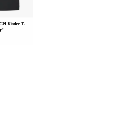
N Kinder T-
r"