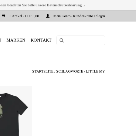
onen beachten Sie bitte unsere Datenschutzerklärung. »
0 Artikel - CHF 0,00
Mein Konto / Kundenkonto anlegen
U
MARKEN
KONTAKT
STARTSEITE
/
SCHLAGWORTE
/
LITTLE MY
ka.ch Reeta Nagel,
d, Schweiz
t aus 100% ZERO
0 % aus recycelter
d zu 40 % aus
ter. Grössen: 140,
152 cm.