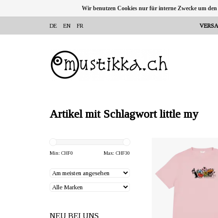
Wir benutzen Cookies nur für interne Zwecke um den
DE
EN
FR
VERSA
Artikel mit Schlagwort little my
ANBIETER: mustikka.ch 
Frauenfeld, Sch
Min: CHF
0
Max: CHF
30
Pinkes T-Shirt aus 
WASTE-Material: 60 % au
Baumwolle und zu 4
recyceltem Polyester. Gr
NEU BEI UNS