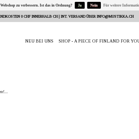
 Webshop zu verbessern. Ist das in Ordnung?
Ja
Nein
Für weitere Informati
NDKOSTEN 0 CHF INNERHALB CH | INT. VERSAND ÜBER
INFO@MUSTIKKA.CH
NEU BEI UNS
SHOP - A PIECE OF FINLAND FOR YO
n!...