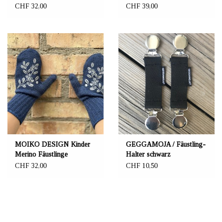
"Mörkö"
CHF 32,00
CHF 39,00
MOIKO DESIGN Kinder
GEGGAMOJA / Fäustling-
Merino Fäustlinge
Halter schwarz
"Blueberry" blau/weiss
CHF 32,00
CHF 10,50