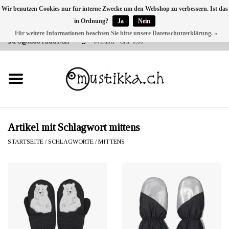
Wir benutzen Cookies nur für interne Zwecke um den Webshop zu verbessern. Ist das
in Ordnung?
Ja
Nein
DE
EN
FR
Für weitere Informationen beachten Sie bitte unsere Datenschutzerklärung. »
VERSANDKOSTEN 0 CHF INNERHALB CH | INT. VERSAND ÜBER
INFO@MUSTIKKA.CH
0 Artikel - CHF 0,00
NEU BEI UNS
SHOP - A PIECE OF
FINLAND FOR YOU
Marken
Artikel mit Schlagwort mittens
STARTSEITE
/
SCHLAGWORTE
/
MITTENS
Kontakt