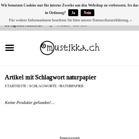
Wir benutzen Cookies nur für interne Zwecke um den Webshop zu verbessern. Ist das
in Ordnung?
Ja
Nein
DE
EN
FR
Für weitere Informationen beachten Sie bitte unsere Datenschutzerklärung. »
VERSANDKOSTEN 0 CHF INNERHALB CH | INT. VERSAND ÜBER
INFO@MUSTIKKA.CH
0 Artikel - CHF 0,00
NEU BEI UNS
SHOP - A PIECE OF
FINLAND FOR YOU
Marken
Artikel mit Schlagwort naturpapier
STARTSEITE
/
SCHLAGWORTE
/
NATURPAPIER
Kontakt
Keine Produkte gefunden!...
Impressum