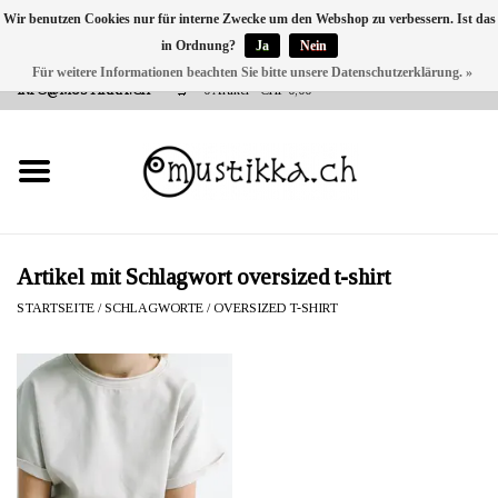
Wir benutzen Cookies nur für interne Zwecke um den Webshop zu verbessern. Ist das
in Ordnung?
Ja
Nein
DE
EN
FR
Für weitere Informationen beachten Sie bitte unsere Datenschutzerklärung. »
VERSANDKOSTEN 0 CHF INNERHALB CH | INT. VERSAND ÜBER
INFO@MUSTIKKA.CH
0 Artikel - CHF 0,00
NEU BEI UNS
SHOP - A PIECE OF
FINLAND FOR YOU
Marken
Artikel mit Schlagwort oversized t-shirt
STARTSEITE
/
SCHLAGWORTE
/
OVERSIZED T-SHIRT
Kontakt