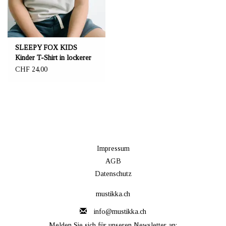
SLEEPY FOX KIDS
Kinder T-Shirt in lockerer
Passform
CHF 24,00
Impressum
AGB
Datenschutz
mustikka.ch
info@mustikka.ch
Melden Sie sich für unseren Newsletter an: