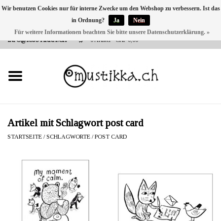
Wir benutzen Cookies nur für interne Zwecke um den Webshop zu verbessern. Ist das
in Ordnung?
Ja
Nein
DE
EN
FR
Für weitere Informationen beachten Sie bitte unsere Datenschutzerklärung. »
VERSANDKOSTEN 0 CHF INNERHALB CH | INT. VERSAND ÜBER
INFO@MUSTIKKA.CH
0 Artikel - CHF 0,00
NEU BEI UNS
SHOP - A PIECE OF
FINLAND FOR YOU
Marken
Artikel mit Schlagwort post card
STARTSEITE
/
SCHLAGWORTE
/
POST CARD
Kontakt