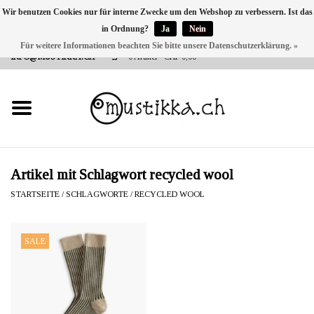
Wir benutzen Cookies nur für interne Zwecke um den Webshop zu verbessern. Ist das
in Ordnung?
Ja
Nein
DE
EN
FR
Für weitere Informationen beachten Sie bitte unsere Datenschutzerklärung. »
VERSANDKOSTEN 0 CHF INNERHALB CH | INT. VERSAND ÜBER
INFO@MUSTIKKA.CH
0 Artikel - CHF 0,00
NEU BEI UNS
SHOP - A PIECE OF
FINLAND FOR YOU
Marken
Artikel mit Schlagwort recycled wool
STARTSEITE
/
SCHLAGWORTE
/
RECYCLED WOOL
Kontakt
SALE