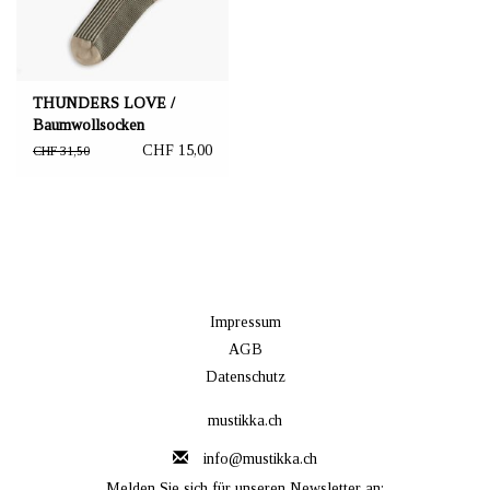
THUNDERS LOVE /
Baumwollsocken
grün/beigefarben
CHF 15,00
CHF 31,50
Impressum
AGB
Datenschutz
mustikka.ch
info@mustikka.ch
Melden Sie sich für unseren Newsletter an: