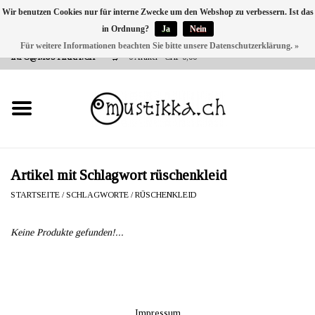
Wir benutzen Cookies nur für interne Zwecke um den Webshop zu verbessern. Ist das
in Ordnung?
Ja
Nein
DE
EN
FR
Für weitere Informationen beachten Sie bitte unsere Datenschutzerklärung. »
VERSANDKOSTEN 0 CHF INNERHALB CH | INT. VERSAND ÜBER
INFO@MUSTIKKA.CH
0 Artikel - CHF 0,00
NEU BEI UNS
SHOP - A PIECE OF
FINLAND FOR YOU
Marken
Artikel mit Schlagwort rüschenkleid
STARTSEITE
/
SCHLAGWORTE
/
RÜSCHENKLEID
Kontakt
Keine Produkte gefunden!...
Impressum