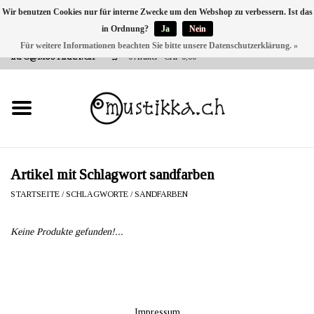
Wir benutzen Cookies nur für interne Zwecke um den Webshop zu verbessern. Ist das
in Ordnung?
Ja
Nein
DE
EN
FR
Für weitere Informationen beachten Sie bitte unsere Datenschutzerklärung. »
VERSANDKOSTEN 0 CHF INNERHALB CH | INT. VERSAND ÜBER
INFO@MUSTIKKA.CH
0 Artikel - CHF 0,00
NEU BEI UNS
SHOP - A PIECE OF
FINLAND FOR YOU
Marken
Artikel mit Schlagwort sandfarben
STARTSEITE
/
SCHLAGWORTE
/
SANDFARBEN
Kontakt
Keine Produkte gefunden!...
Impressum