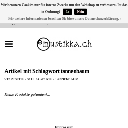
Wir benutzen Cookies nur für interne Zwecke um den Webshop zu verbessern. Ist das
in Ordnung?
Ja
Nein
DE
EN
FR
Für weitere Informationen beachten Sie bitte unsere Datenschutzerklärung. »
VERSANDKOSTEN 0 CHF INNERHALB CH | INT. VERSAND ÜBER
INFO@MUSTIKKA.CH
0 Artikel - CHF 0,00
NEU BEI UNS
SHOP - A PIECE OF
FINLAND FOR YOU
Marken
Artikel mit Schlagwort tannenbaum
STARTSEITE
/
SCHLAGWORTE
/
TANNENBAUM
Kontakt
Keine Produkte gefunden!...
Impressum