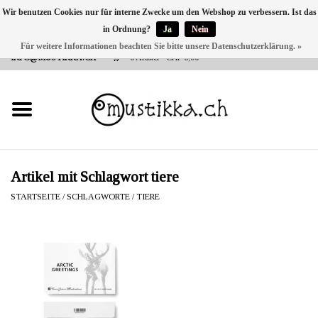
Wir benutzen Cookies nur für interne Zwecke um den Webshop zu verbessern. Ist das
in Ordnung?
Ja
Nein
DE
EN
FR
Für weitere Informationen beachten Sie bitte unsere Datenschutzerklärung. »
VERSANDKOSTEN 0 CHF INNERHALB CH | INT. VERSAND ÜBER
INFO@MUSTIKKA.CH
0 Artikel - CHF 0,00
NEU BEI UNS
SHOP - A PIECE OF
FINLAND FOR YOU
Marken
Artikel mit Schlagwort tiere
STARTSEITE
/
SCHLAGWORTE
/
TIERE
Kontakt