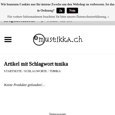
Wir benutzen Cookies nur für interne Zwecke um den Webshop zu verbessern. Ist das
in Ordnung?
Ja
Nein
DE
EN
FR
Für weitere Informationen beachten Sie bitte unsere Datenschutzerklärung. »
VERSANDKOSTEN 0 CHF INNERHALB CH | INT. VERSAND ÜBER
INFO@MUSTIKKA.CH
0 Artikel - CHF 0,00
NEU BEI UNS
SHOP - A PIECE OF
FINLAND FOR YOU
Marken
Artikel mit Schlagwort tunika
STARTSEITE
/
SCHLAGWORTE
/
TUNIKA
Kontakt
Keine Produkte gefunden!...
Impressum