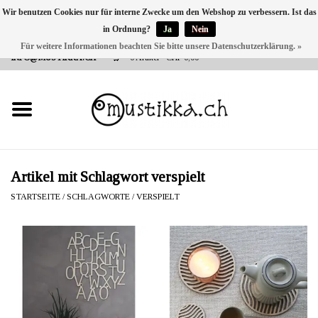
Wir benutzen Cookies nur für interne Zwecke um den Webshop zu verbessern. Ist das
in Ordnung?
Ja
Nein
DE
EN
FR
Für weitere Informationen beachten Sie bitte unsere Datenschutzerklärung. »
VERSANDKOSTEN 0 CHF INNERHALB CH | INT. VERSAND ÜBER
INFO@MUSTIKKA.CH
0 Artikel - CHF 0,00
NEU BEI UNS
SHOP - A PIECE OF
FINLAND FOR YOU
Marken
Artikel mit Schlagwort verspielt
STARTSEITE
/
SCHLAGWORTE
/
VERSPIELT
Kontakt