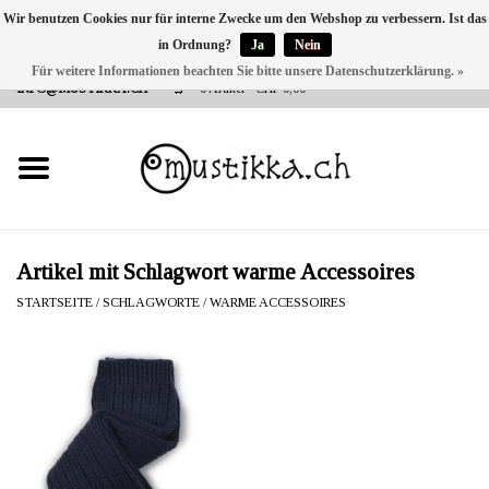
Wir benutzen Cookies nur für interne Zwecke um den Webshop zu verbessern. Ist das
in Ordnung?
Ja
Nein
DE
EN
FR
Für weitere Informationen beachten Sie bitte unsere Datenschutzerklärung. »
VERSANDKOSTEN 0 CHF INNERHALB CH | INT. VERSAND ÜBER
INFO@MUSTIKKA.CH
0 Artikel - CHF 0,00
NEU BEI UNS
SHOP - A PIECE OF
FINLAND FOR YOU
Marken
Artikel mit Schlagwort warme Accessoires
STARTSEITE
/
SCHLAGWORTE
/
WARME ACCESSOIRES
Kontakt