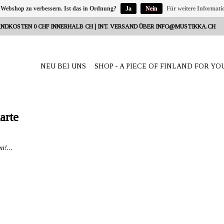
 Webshop zu verbessern. Ist das in Ordnung?
Ja
Nein
Für weitere Informati
NDKOSTEN 0 CHF INNERHALB CH | INT. VERSAND ÜBER
INFO@MUSTIKKA.CH
NEU BEI UNS
SHOP - A PIECE OF FINLAND FOR YO
arte
n!...