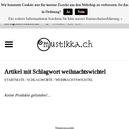
Wir benutzen Cookies nur für interne Zwecke um den Webshop zu verbessern. Ist das
in Ordnung?
Ja
Nein
DE
EN
FR
Für weitere Informationen beachten Sie bitte unsere Datenschutzerklärung. »
VERSANDKOSTEN 0 CHF INNERHALB CH | INT. VERSAND ÜBER
INFO@MUSTIKKA.CH
0 Artikel - CHF 0,00
NEU BEI UNS
SHOP - A PIECE OF
FINLAND FOR YOU
Marken
Artikel mit Schlagwort weihnachtswichtel
STARTSEITE
/
SCHLAGWORTE
/
WEIHNACHTSWICHTEL
Kontakt
Keine Produkte gefunden!...
Impressum