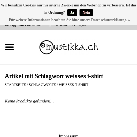
Wir benutzen Cookies nur für interne Zwecke um den Webshop zu verbessern. Ist das
in Ordnung?
Ja
Nein
DE
EN
FR
Für weitere Informationen beachten Sie bitte unsere Datenschutzerklärung. »
VERSANDKOSTEN 0 CHF INNERHALB CH | INT. VERSAND ÜBER
INFO@MUSTIKKA.CH
0 Artikel - CHF 0,00
NEU BEI UNS
SHOP - A PIECE OF
FINLAND FOR YOU
Marken
Artikel mit Schlagwort weisses t-shirt
STARTSEITE
/
SCHLAGWORTE
/
WEISSES T-SHIRT
Kontakt
Keine Produkte gefunden!...
Impressum