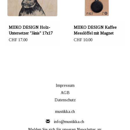
MIIKO DESIGN Holz-
MIIKO DESIGN Kaffee
Untersetzer "Jänis" 17x17
Messlöffel mit Magnet
cm
CHF 17,00
CHF 10,00
Impressum
AGB
Datenschutz
mustikka.ch
info@mustikka.ch
Melden Sie sich für unseren Newsletter an: