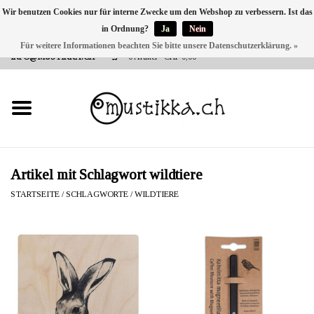
Wir benutzen Cookies nur für interne Zwecke um den Webshop zu verbessern. Ist das
in Ordnung?
Ja
Nein
DE
EN
FR
Für weitere Informationen beachten Sie bitte unsere Datenschutzerklärung. »
VERSANDKOSTEN 0 CHF INNERHALB CH | INT. VERSAND ÜBER
INFO@MUSTIKKA.CH
0 Artikel - CHF 0,00
NEU BEI UNS
SHOP - A PIECE OF
FINLAND FOR YOU
Marken
Artikel mit Schlagwort wildtiere
STARTSEITE
/
SCHLAGWORTE
/
WILDTIERE
Kontakt