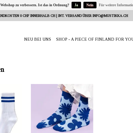
 Webshop zu verbessern. Ist das in Ordnung?
Ja
Nein
Für weitere Informati
NDKOSTEN 0 CHF INNERHALB CH | INT. VERSAND ÜBER
INFO@MUSTIKKA.CH
NEU BEI UNS
SHOP - A PIECE OF FINLAND FOR YO
en
Reeta Nagel,
ANBIETER: mustikka.ch Reeta Nagel,
weiz
Frauenfeld, Schweiz
llsocken
Die leuchtend blauen Blumensocken
ür Kinder und
aus einer weichen Baumwollmischung.
Material: 80% Baumwolle, 15%
Polyester für Haltbarkeit und 5%
Elastan für Komfort.