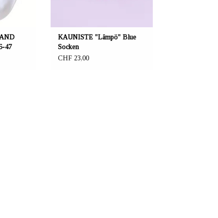
Zwei Grössen: 36-37 und 38-40.
NLAND
KAUNISTE "Lämpö" Blue
6-47
Socken
CHF 23,00