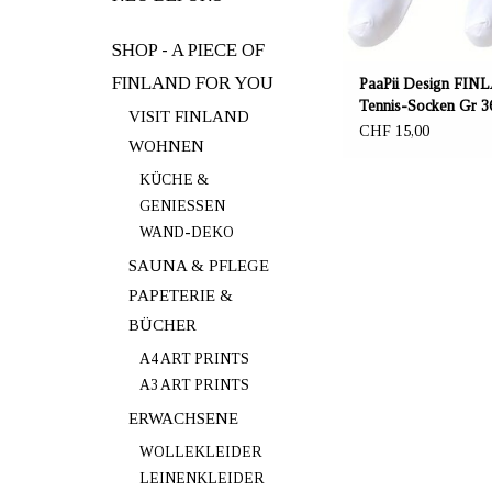
SHOP - A PIECE OF
FINLAND FOR YOU
PaaPii Design FI
Tennis-Socken Gr 3
VISIT FINLAND
CHF 15,00
WOHNEN
KÜCHE &
GENIESSEN
WAND-DEKO
SAUNA & PFLEGE
PAPETERIE &
BÜCHER
A4 ART PRINTS
A3 ART PRINTS
ERWACHSENE
WOLLEKLEIDER
LEINENKLEIDER