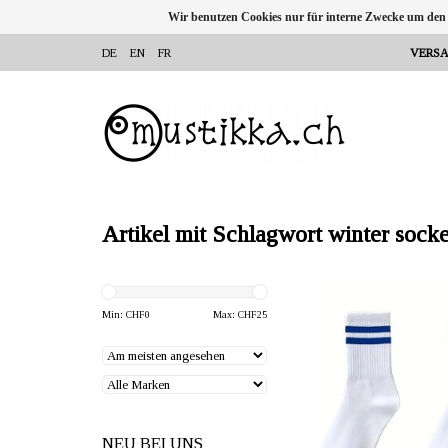
Wir benutzen Cookies nur für interne Zwecke um den
DE
EN
FR
VERSA
Artikel mit Schlagwort winter sock
ANBIETER: mustikka.ch 
Frauenfeld, Sch
Min: CHF
0
Max: CHF
25
Hochwertige Baumwo
hergestellt in Finnland. F
Erwachsene.
NEU BEI UNS