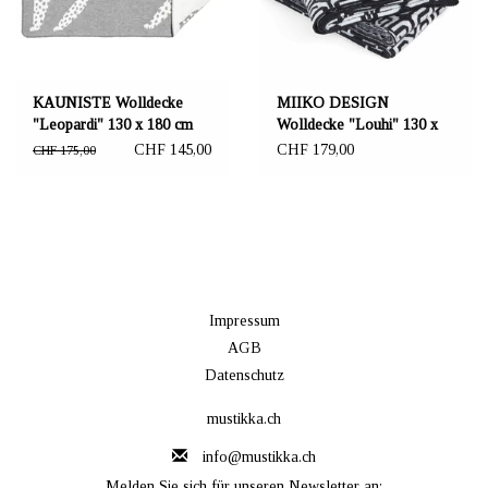
KAUNISTE Wolldecke
MIIKO DESIGN
"Leopardi" 130 x 180 cm
Wolldecke "Louhi" 130 x
grau/weiss
150 cm dunkelgrau
CHF 145,00
CHF 179,00
CHF 175,00
Impressum
AGB
Datenschutz
mustikka.ch
info@mustikka.ch
Melden Sie sich für unseren Newsletter an: