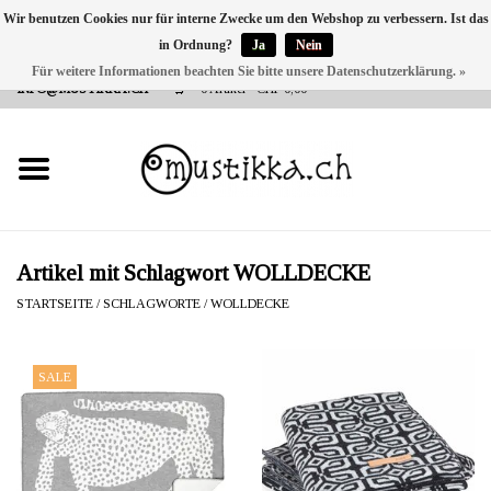
Wir benutzen Cookies nur für interne Zwecke um den Webshop zu verbessern. Ist das
in Ordnung?
Ja
Nein
DE
EN
FR
Für weitere Informationen beachten Sie bitte unsere Datenschutzerklärung. »
VERSANDKOSTEN 0 CHF INNERHALB CH | INT. VERSAND ÜBER
INFO@MUSTIKKA.CH
0 Artikel - CHF 0,00
NEU BEI UNS
SHOP - A PIECE OF
FINLAND FOR YOU
Marken
Artikel mit Schlagwort WOLLDECKE
STARTSEITE
/
SCHLAGWORTE
/
WOLLDECKE
Kontakt
SALE