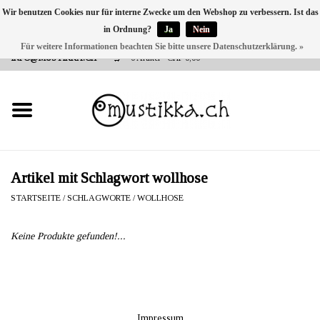
Wir benutzen Cookies nur für interne Zwecke um den Webshop zu verbessern. Ist das
in Ordnung?
Ja
Nein
DE
EN
FR
Für weitere Informationen beachten Sie bitte unsere Datenschutzerklärung. »
VERSANDKOSTEN 0 CHF INNERHALB CH | INT. VERSAND ÜBER
INFO@MUSTIKKA.CH
0 Artikel - CHF 0,00
NEU BEI UNS
SHOP - A PIECE OF
FINLAND FOR YOU
Marken
Artikel mit Schlagwort wollhose
STARTSEITE
/
SCHLAGWORTE
/
WOLLHOSE
Kontakt
Keine Produkte gefunden!...
Impressum