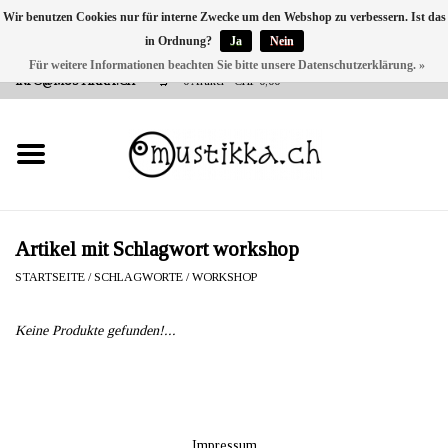
Wir benutzen Cookies nur für interne Zwecke um den Webshop zu verbessern. Ist das
in Ordnung?
Ja
Nein
DE
EN
FR
Für weitere Informationen beachten Sie bitte unsere Datenschutzerklärung. »
VERSANDKOSTEN 0 CHF INNERHALB CH | INT. VERSAND ÜBER
INFO@MUSTIKKA.CH
0 Artikel - CHF 0,00
NEU BEI UNS
SHOP - A PIECE OF
FINLAND FOR YOU
Marken
Artikel mit Schlagwort workshop
STARTSEITE
/
SCHLAGWORTE
/
WORKSHOP
Kontakt
Keine Produkte gefunden!...
Impressum