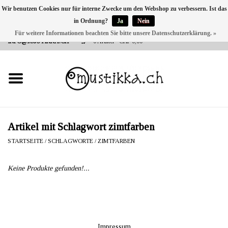
Wir benutzen Cookies nur für interne Zwecke um den Webshop zu verbessern. Ist das
in Ordnung?
Ja
Nein
DE
EN
FR
Für weitere Informationen beachten Sie bitte unsere Datenschutzerklärung. »
VERSANDKOSTEN 0 CHF INNERHALB CH | INT. VERSAND ÜBER
INFO@MUSTIKKA.CH
0 Artikel - CHF 0,00
NEU BEI UNS
SHOP - A PIECE OF
FINLAND FOR YOU
Marken
Artikel mit Schlagwort zimtfarben
STARTSEITE
/
SCHLAGWORTE
/
ZIMTFARBEN
Kontakt
Keine Produkte gefunden!...
Impressum