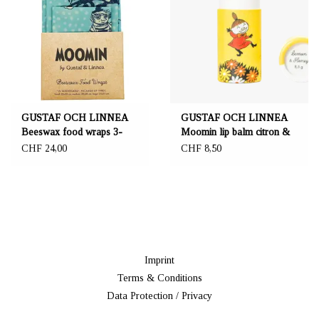
GUSTAF OCH LINNEA
GUSTAF OCH LINNEA
Beeswax food wraps 3-
Moomin lip balm citron &
Pack "In winter"
honung 8.5g
CHF 24,00
CHF 8,50
Imprint
Terms & Conditions
Data Protection / Privacy