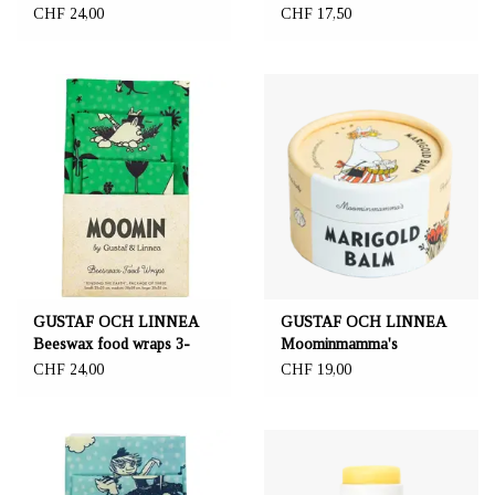
Pack "Blueweed"
CHF 24,00
CHF 17,50
GUSTAF OCH LINNEA
GUSTAF OCH LINNEA
Beeswax food wraps 3-
Moominmamma's
Pack "Tending the Earth"
Marigold Balm
CHF 24,00
CHF 19,00