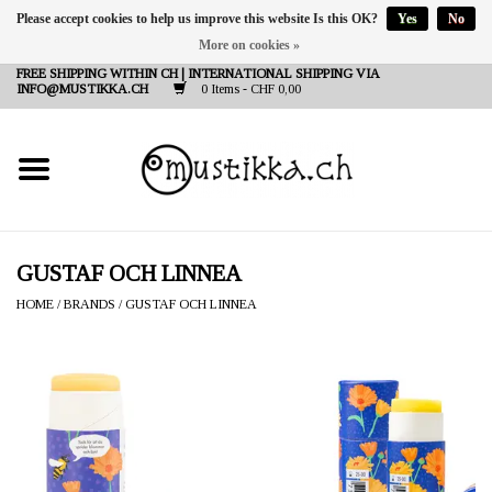
Please accept cookies to help us improve this website Is this OK?
Yes
No
More on cookies »
DE
EN
FR
FREE SHIPPING WITHIN CH | INTERNATIONAL SHIPPING VIA
INFO@MUSTIKKA.CH
0 Items - CHF 0,00
NEW IN
SHOP - A PIECE OF
FINLAND FOR YOU
Brands
GUSTAF OCH LINNEA
HOME
/
BRANDS
/
GUSTAF OCH LINNEA
Contact