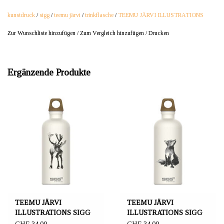
kunstdruck
/
sigg
/
teemu järvi
/
trinkflasche
/
TEEMU JÄRVI ILLUSTRATIONS
Zur Wunschliste hinzufügen
/
Zum Vergleich hinzufügen
/
Drucken
Ergänzende Produkte
TEEMU JÄRVI
TEEMU JÄRVI
ILLUSTRATIONS SIGG
ILLUSTRATIONS SIGG
water bottle, Reindeer
water bottle, Fox