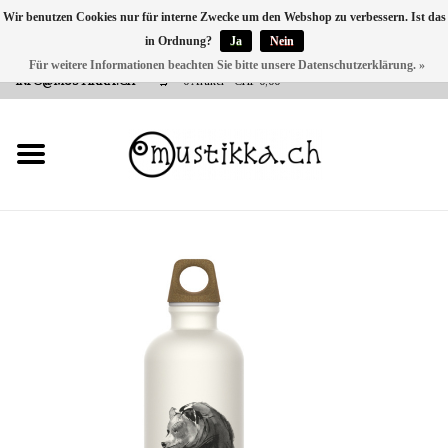
Wir benutzen Cookies nur für interne Zwecke um den Webshop zu verbessern. Ist das
in Ordnung?
Ja
Nein
DE
EN
FR
Für weitere Informationen beachten Sie bitte unsere Datenschutzerklärung. »
VERSANDKOSTEN 0 CHF INNERHALB CH | INT. VERSAND ÜBER
INFO@MUSTIKKA.CH
0 Artikel - CHF 0,00
NEU BEI UNS
SHOP - A PIECE OF
FINLAND FOR YOU
Marken
Kontakt