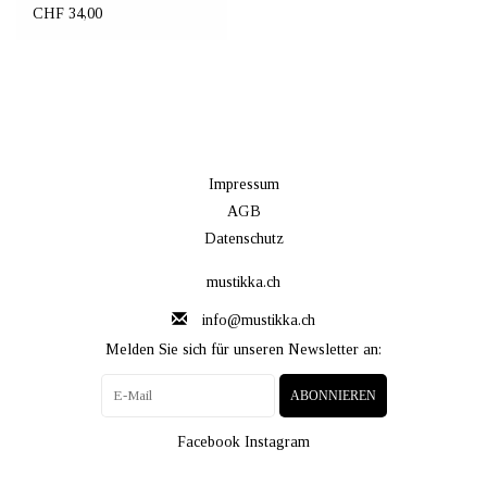
water bottle, Bear
CHF 34,00
Impressum
AGB
Datenschutz
mustikka.ch
info@mustikka.ch
Melden Sie sich für unseren Newsletter an:
ABONNIEREN
Facebook
Instagram