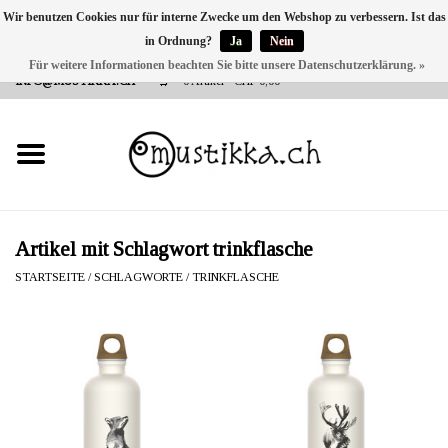
Wir benutzen Cookies nur für interne Zwecke um den Webshop zu verbessern. Ist das
in Ordnung?
Ja
Nein
DE
EN
FR
Für weitere Informationen beachten Sie bitte unsere Datenschutzerklärung. »
VERSANDKOSTEN 0 CHF INNERHALB CH | INT. VERSAND ÜBER
INFO@MUSTIKKA.CH
0 Artikel - CHF 0,00
NEU BEI UNS
SHOP - A PIECE OF
FINLAND FOR YOU
Marken
Artikel mit Schlagwort trinkflasche
STARTSEITE
/
SCHLAGWORTE
/
TRINKFLASCHE
Kontakt