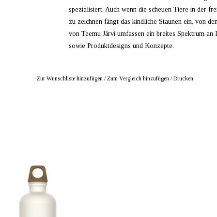
spezialisiert. Auch wenn die scheuen Tiere in der fr
zu zeichnen fängt das kindliche Staunen ein, von de
von
Teemu
Järvi
umfassen ein breites Spektrum an Dr
sowie Produktdesigns und Konzepte.
Zur Wunschliste hinzufügen
/
Zum Vergleich hinzufügen
/
Drucken
BIETER: mustikka.ch Reeta Nagel,
Frauenfeld, Schweiz
lasche mit einer Illustration von Teemu
In der Zusammenarbeit mit dem Schweizer
rflaschen-Hersteller SIGG entstanden.