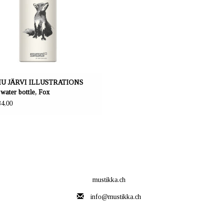
Grösse 0,6 l.
U JÄRVI ILLUSTRATIONS
ater bottle, Fox
4,00
mustikka.ch
info@mustikka.ch