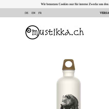
Wir benutzen Cookies nur für interne Zwecke um den
DE
EN
FR
VERSA