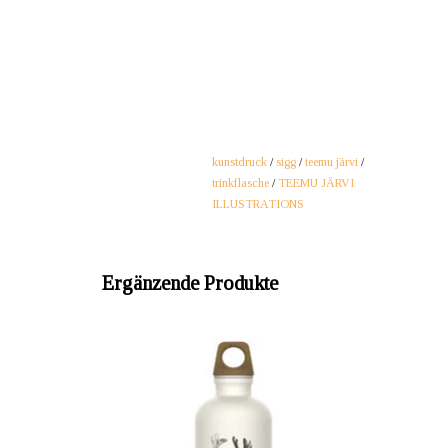
kunstdruck
/
sigg
/
teemu järvi
/
trinkflasche
/
TEEMU JÄRVI
ILLUSTRATIONS
Ergänzende Produkte
ANBIETER: mustikka.ch Reeta Nagel,
AN
Frauenfeld, Schweiz
Wasserflasche mit einer Illustration von Teemu
Wasserf
Järvi. In der Zusammenarbeit mit dem Schweizer
Järvi. 
Wasserflaschen-Hersteller SIGG entstanden.
Wasse