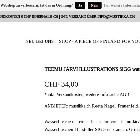
 Webshop zu verbessern. Ist das in Ordnung?
Ja
Nein
Für weitere Informati
NDKOSTEN 0 CHF INNERHALB CH | INT. VERSAND ÜBER
INFO@MUSTIKKA.CH
NEU BEI UNS
SHOP - A PIECE OF FINLAND FOR YO
TEEMU JÄRVI ILLUSTRATIONS SIGG water 
CHF 34,00
* inkl. Versandkosten, weitere Info siehe AGB .
ANBIETER: mustikka.ch Reeta Nagel, Frauenfeld,
Wasserflasche mit einer Illustration von Teemu Jär
Wasserflaschen-Hersteller SIGG entstanden. Grösse