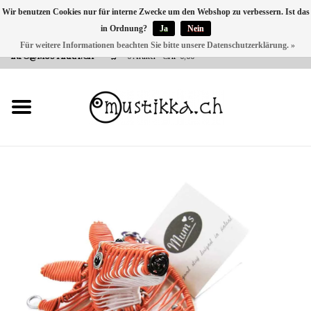
Wir benutzen Cookies nur für interne Zwecke um den Webshop zu verbessern. Ist das
in Ordnung?
Ja
Nein
DE
EN
FR
Für weitere Informationen beachten Sie bitte unsere Datenschutzerklärung. »
VERSANDKOSTEN 0 CHF INNERHALB CH | INT. VERSAND ÜBER
INFO@MUSTIKKA.CH
0 Artikel - CHF 0,00
NEU BEI UNS
SHOP - A PIECE OF
FINLAND FOR YOU
Marken
Kontakt