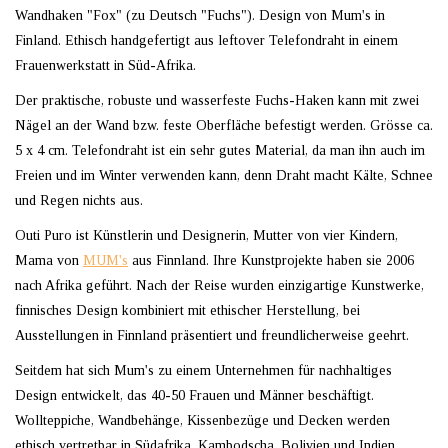
Wandhaken "Fox" (zu Deutsch "Fuchs"). Design von Mum's in
Finland. Ethisch handgefertigt aus leftover Telefondraht in einem
Frauenwerkstatt in Süd-Afrika.
Der praktische, robuste und wasserfeste Fuchs-Haken kann mit zwei
Nägel an der Wand bzw. feste Oberfläche befestigt werden. Grösse ca.
5 x 4 cm. Telefondraht ist ein sehr gutes Material, da man ihn auch im
Freien und im Winter verwenden kann, denn Draht macht Kälte, Schnee
und Regen nichts aus.
Outi Puro ist Künstlerin und Designerin, Mutter von vier Kindern,
Mama von
MUM's
aus Finnland. Ihre Kunstprojekte haben sie 2006
nach Afrika geführt. Nach der Reise wurden einzigartige Kunstwerke,
finnisches Design kombiniert mit ethischer Herstellung, bei
Ausstellungen in Finnland präsentiert und freundlicherweise geehrt.
Seitdem hat sich Mum's zu einem Unternehmen für nachhaltiges
Design entwickelt, das 40-50 Frauen und Männer beschäftigt.
Wollteppiche, Wandbehänge, Kissenbezüge und Decken werden
ethisch vertretbar in Südafrika, Kambodscha, Bolivien und Indien