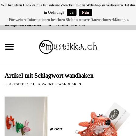
Wir benutzen Cookies nur für interne Zwecke um den Webshop zu verbessern. Ist das
in Ordnung?
Ja
Nein
DE
EN
FR
Für weitere Informationen beachten Sie bitte unsere Datenschutzerklärung. »
VERSANDKOSTEN 0 CHF INNERHALB CH | INT. VERSAND ÜBER
INFO@MUSTIKKA.CH
0 Artikel - CHF 0,00
NEU BEI UNS
SHOP - A PIECE OF
FINLAND FOR YOU
Marken
Artikel mit Schlagwort wandhaken
STARTSEITE
/
SCHLAGWORTE
/
WANDHAKEN
Kontakt