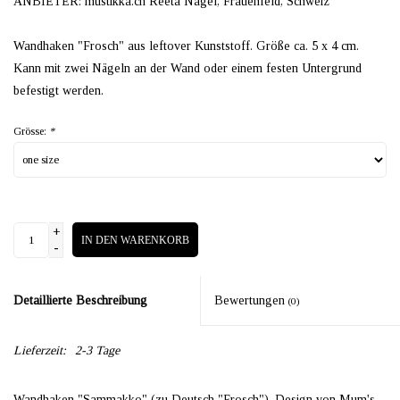
ANBIETER: mustikka.ch Reeta Nagel, Frauenfeld, Schweiz
Wandhaken "Frosch" aus leftover Kunststoff. Größe ca. 5 x 4 cm.
Kann mit zwei Nägeln an der Wand oder einem festen Untergrund
befestigt werden.
Grösse:
*
+
IN DEN WARENKORB
-
Detaillierte Beschreibung
Bewertungen
(0)
Lieferzeit:
2-3 Tage
Wandhaken "Sammakko" (zu Deutsch "Frosch"). Design von Mum's