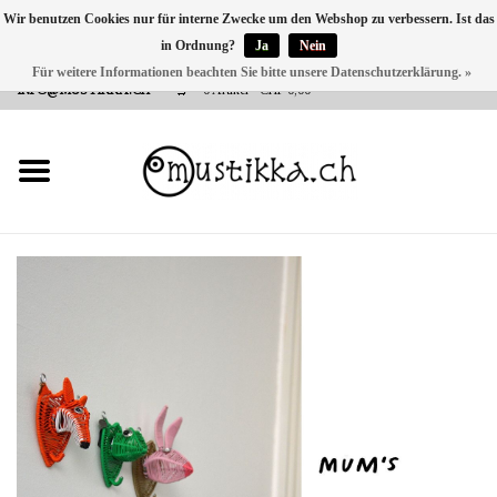
Wir benutzen Cookies nur für interne Zwecke um den Webshop zu verbessern. Ist das
in Ordnung?
Ja
Nein
DE
EN
FR
Für weitere Informationen beachten Sie bitte unsere Datenschutzerklärung. »
VERSANDKOSTEN 0 CHF INNERHALB CH | INT. VERSAND ÜBER
INFO@MUSTIKKA.CH
0 Artikel - CHF 0,00
NEU BEI UNS
SHOP - A PIECE OF
FINLAND FOR YOU
Marken
Kontakt