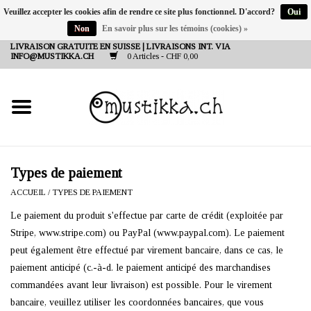
Veuillez accepter les cookies afin de rendre ce site plus fonctionnel. D'accord?
Oui
Non
En savoir plus sur les témoins (cookies) »
DE
EN
FR
LIVRAISON GRATUITE EN SUISSE | LIVRAISONS INT. VIA
INFO@MUSTIKKA.CH
0 Articles - CHF 0,00
NEW IN
SHOP - A PIECE OF
FINLAND FOR YOU
Marques
Types de paiement
ACCUEIL
/
TYPES DE PAIEMENT
Contact
Le paiement du produit s'effectue par carte de crédit (exploitée par
Stripe, www.stripe.com) ou PayPal (www.paypal.com). Le paiement
peut également être effectué par virement bancaire, dans ce cas, le
paiement anticipé (c.-à-d. le paiement anticipé des marchandises
commandées avant leur livraison) est possible. Pour le virement
bancaire, veuillez utiliser les coordonnées bancaires, que vous