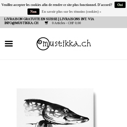
Veuillez accepter les cookies afin de rendre ce site plus fonctionnel. D'accord?
Oui
Non
En savoir plus sur les témoins (cookies) »
DE
EN
FR
LIVRAISON GRATUITE EN SUISSE | LIVRAISONS INT. VIA
INFO@MUSTIKKA.CH
0 Articles - CHF 0,00
NEW IN
SHOP - A PIECE OF
FINLAND FOR YOU
Marques
Contact