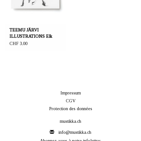
TEEMU JÄRVI
ILLUSTRATIONS Elk
carte postale
CHF 3,00
Impressum
CGV
Protection des données
mustikka.ch
info@mustikka.ch
Abonnez-vous à notre infolettre: