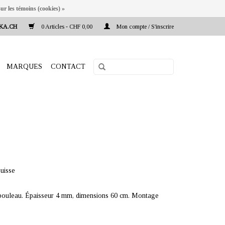
ur les témoins (cookies) »
KA.CH
0 Articles - CHF 0,00
Mon compte / S'inscrire
MARQUES
CONTACT
uisse
e bouleau. Épaisseur 4 mm, dimensions 60 cm. Montage