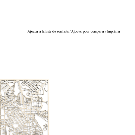
Ajouter à la liste de souhaits
/
Ajouter pour comparer
/
Imprimer
: mustikka.ch Reeta Nagel, Frauenfeld,
Suisse
e la ville d'Helsinki en contreplaqué de
 Épaisseur 4 mm, dimensions 29 x 40 cm.
Montage mural facile.