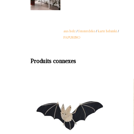
aus holz
/
fensterdeko
/
karte helsinki
/
PAPURINO
Produits connexes
OFFRANT: mustikka.ch Reeta Nagel, Frauenfeld,
OFFRANT
Suisse
Une jolie chauve-souris en bois pour les chambres
Carte d
d'enfants. Face avant en bois de couleur
bouleau.
noire/naturelle, dos noir. Épaisseur 4 mm, largeur
25 cm, cordon en lin pour la suspension.