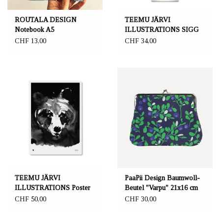
ROUTALA DESIGN
TEEMU JÄRVI
Notebook A5
ILLUSTRATIONS SIGG
"Kesänsäteet"
water bottle, Reindeer
CHF 13,00
CHF 34,00
TEEMU JÄRVI
PaaPii Design Baumwoll-
ILLUSTRATIONS Poster
Beutel "Varpu" 21x16 cm
d'art ours mystérieux 50 x
CHF 50,00
CHF 30,00
70 cm