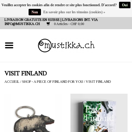
Veuillez accepter les cookies afin de rendre ce site plus fonctionnel. D'accord?
Oui
Non
En savoir plus sur les témoins (cookies) »
DE
EN
FR
LIVRAISON GRATUITE EN SUISSE | LIVRAISONS INT. VIA
INFO@MUSTIKKA.CH
0 Articles - CHF 0,00
NEW IN
SHOP - A PIECE OF
FINLAND FOR YOU
Marques
VISIT FINLAND
ACCUEIL
/
SHOP - A PIECE OF FINLAND FOR YOU
/
VISIT FINLAND
Contact