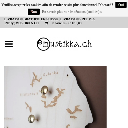
Veuillez accepter les cookies afin de rendre ce site plus fonctionnel. D'accord?
Oui
Non
En savoir plus sur les témoins (cookies) »
DE
EN
FR
LIVRAISON GRATUITE EN SUISSE | LIVRAISONS INT. VIA
INFO@MUSTIKKA.CH
0 Articles - CHF 0,00
NEW IN
SHOP - A PIECE OF
FINLAND FOR YOU
Marques
Contact