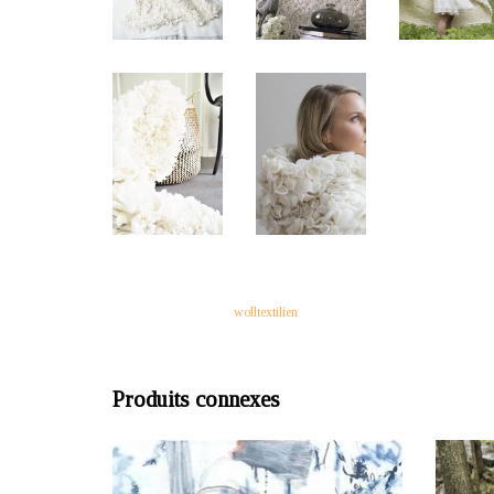
wolltextilien
Produits connexes
OFFRANT TIERS: Hanna Kanto, Helsinki,
OFFRAN
Finlande