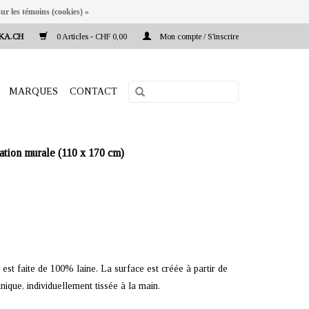
ur les témoins (cookies) »
KA.CH
0 Articles - CHF 0,00
Mon compte / S'inscrire
MARQUES
CONTACT
ation murale (110 x 170 cm)
est faite de 100% laine. La surface est créée à partir de
nique, individuellement tissée à la main.