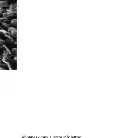
ile
 surface
 de tissu
llement
n
Abonnez-vous à notre infolettre: