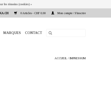
ur les témoins (cookies) »
KA.CH
0 Articles - CHF 0,00
Mon compte / S'inscrire
MARQUES
CONTACT
ACCUEIL
/
IMPRESSUM