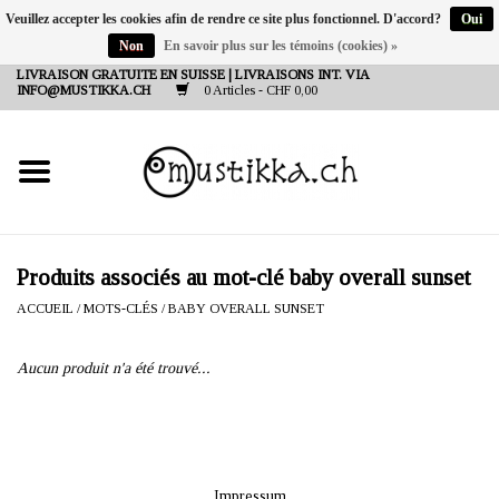
Veuillez accepter les cookies afin de rendre ce site plus fonctionnel. D'accord?
Oui
Non
En savoir plus sur les témoins (cookies) »
DE
EN
FR
LIVRAISON GRATUITE EN SUISSE | LIVRAISONS INT. VIA
INFO@MUSTIKKA.CH
0 Articles - CHF 0,00
NEW IN
SHOP - A PIECE OF
FINLAND FOR YOU
Marques
Produits associés au mot-clé baby overall sunset
ACCUEIL
/
MOTS-CLÉS
/
BABY OVERALL SUNSET
Contact
Aucun produit n'a été trouvé...
Impressum