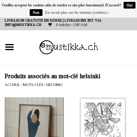
Veuillez accepter les cookies afin de rendre ce site plus fonctionnel. D'accord?
Oui
Non
En savoir plus sur les témoins (cookies) »
DE
EN
FR
LIVRAISON GRATUITE EN SUISSE | LIVRAISONS INT. VIA
INFO@MUSTIKKA.CH
0 Articles - CHF 0,00
NEW IN
SHOP - A PIECE OF
FINLAND FOR YOU
Marques
Produits associés au mot-clé helsinki
ACCUEIL
/
MOTS-CLÉS
/
HELSINKI
Contact