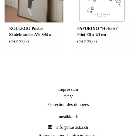
KOLLEGG Poster
PAPURINO "Helsinki"
Skateboarder A1: 594 x
Print 30 x 40 cm
841mm
CHF 72,00
CHF 23,00
Impressum
CGV
Protection des données
mustikka.ch
info@mustikka.ch
Abonnez-vous à notre infolettre: